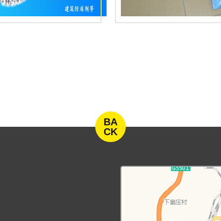
BA
CK